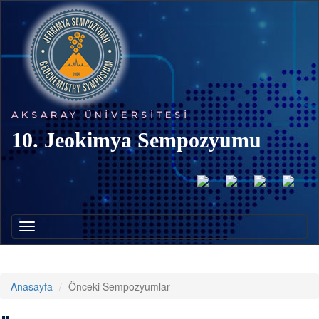
AKSARAY ÜNIVERSITESI
10. Jeokimya Sempozyumu
Toggle
navigation
Anasayfa
Önceki Sempozyumlar