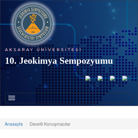
AKSARAY ÜNIVERSITESI
10. Jeokimya Sempozyumu
Toggle
navigation
Anasayfa
Davetli Konuşmacılar